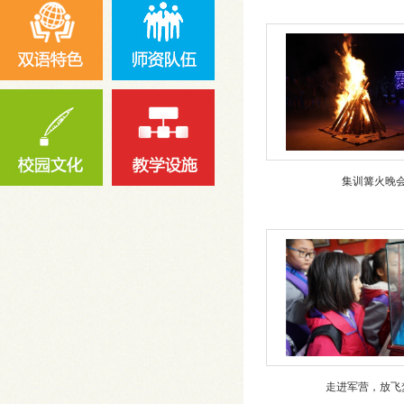
集训篝火晚
走进军营，放飞