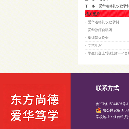
下一条：
爱华道德礼仪歌录
相关图片
爱华道德礼仪歌录制
爱华教师合唱团
集训篝火晚会
文艺汇演
学生们登上“英雄舰”----“合
联系方式
鲁ICP备15044686号-
鲁公网安备 37069
学校地址：烟台经济技