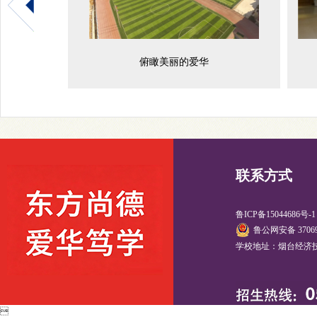
室
俯瞰美丽的爱华
联系方式
鲁ICP备15044686号-
鲁公网安备 37069
学校地址：烟台经济技
