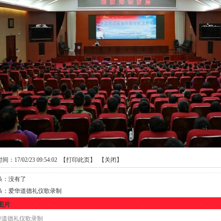
：17/02/23 09:54:02 【
打印此页
】 【
关闭
】
条：没有了
条：
爱华道德礼仪歌录制
图片
华道德礼仪歌录制