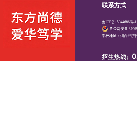
联系方式
鲁ICP备15044686号-
鲁公网安备 37069
学校地址：烟台经济技