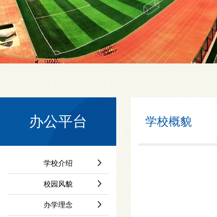
办公平台
学校概貌
学校介绍
校园风貌
办学理念