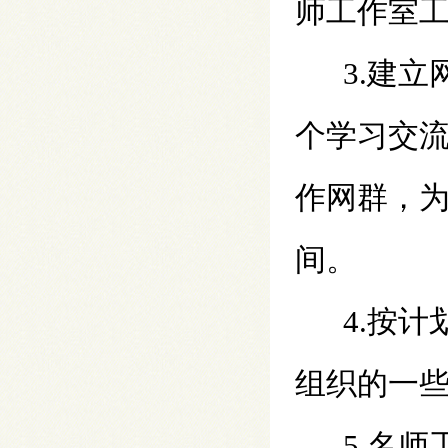
师工作室
3.建
个学习交
作网群，
间。
4.按
组织的一
5.名