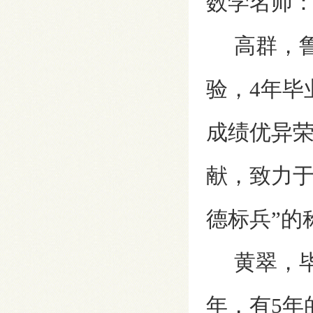
数学名师
高群，鲁
验，4年毕
成绩优异荣
献，致力于
德标兵”的
黄翠，毕
年，有5年