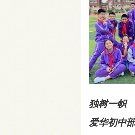
独树一帜
爱华初中