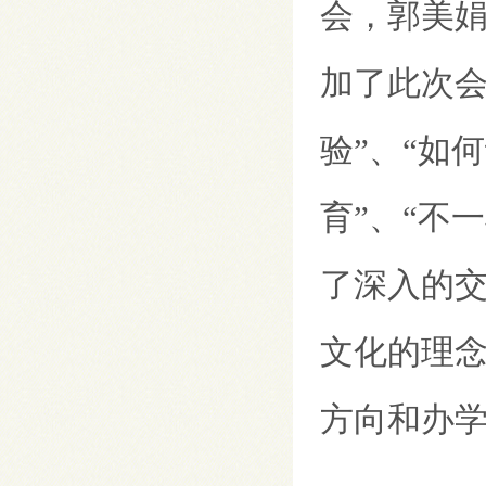
会，
郭美
加了此次
验
”
、
“
如何
育
”
、
“
不一
了深入的
文化的理
方向和办