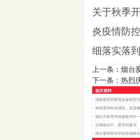
关于秋季
炎疫情防
细落实落
上一条：
烟台
下一条：
热烈
相关资料
国家教育部教育装备研究
构筑爱华特色课程，促进
烟台市教育局徐建敏局长
沙滩健步行，爱华同参与
烟台爱华双语学校首届家